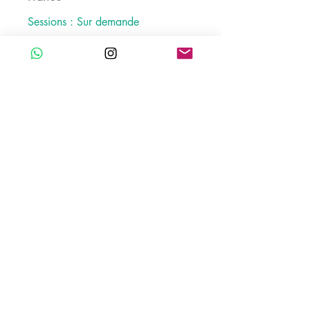
Sessions : Sur demande
Vivez un stage de golf
inoubliable au cœur des Alpes,
sur le sublime parcours du Lac
d’Annecy. Entre lac et
montagnes, perfectionnez votre
swing dans un cadre naturel
exceptionnel, propice à la
détente et à la progression.
En savoir plus