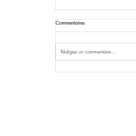
Commentaires
Rédigez un commentaire...
Retrouvez Antoine Cros au
Golf de Paris Longchamp