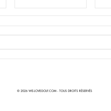
Nouveau : réserver votre cours
Nouv
sur l'application Eyeswing
TECF
© 2026 WE-LOVEGOLF.COM - TOUS DROITS RÉSERVÉS