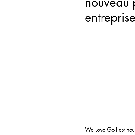
nouveau p
entrepris
We Love Golf est heur